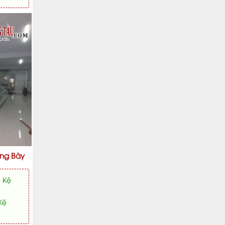
Miễn
Phí
Giao
Hàng
Lắp
Đặt
ưng Bày
- Kệ
Kệ