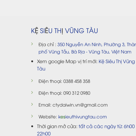
K
Ệ
SI
Ê
U TH
Ị
VŨNG TÀU
Địa chỉ :
350 Nguyễn An Ninh, Phường 3, Thà
phố Vũng Tầu, Bà Rịa - Vũng Tàu, Việt Nam
Xem google Map vị trí mới:
Kệ Siêu Thị Vũng
Tàu
Điện thoại:
0388 458 358
Điện thoại:
090 312 0980
Email:
ctydaiwin.vn@gmail.com
Website:
k
es
ieuthivungtau.com
Thời gian mở cửa:
tất cả các ngày từ: 6h00 
22h00