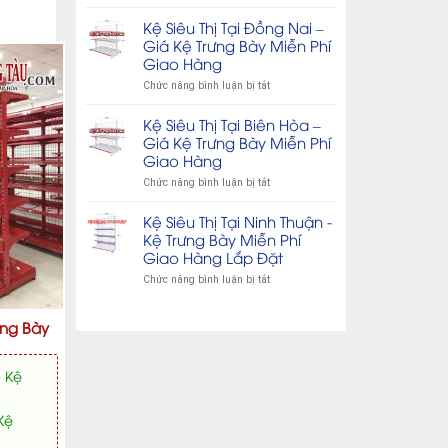
Hàng
Đồng
Kệ
Lắp
Nai
Trưng
Kệ Siêu Thị Tại Đồng Nai –
Đặt
–
Bày
Giá Kệ Trưng Bày Miễn Phí
Miễn
Tạp
Giao Hàng
Phí
Hóa
Giao
Tại
ở
Chức năng bình luận bị tắt
Hàng
Biên
Kệ
Lắp
Hòa
Siêu
Kệ Siêu Thị Tại Biên Hòa –
Đặt
–
Thị
Giá Kệ Trưng Bày Miễn Phí
Miễn
Tại
Giao Hàng
Phí
Đồng
Giao
Nai
ở
Chức năng bình luận bị tắt
Hàng
–
Kệ
Lắp
Giá
Siêu
Kệ Siêu Thị Tại Ninh Thuận -
Đặt
Kệ
Thị
Kệ Trưng Bày Miễn Phí
Trưng
Tại
Giao Hàng Lắp Đặt
Bày
Biên
Miễn
Hòa
ở
Chức năng bình luận bị tắt
Phí
–
Kệ
Giao
Giá
Siêu
ưng Bày
Hàng
Kệ
Thị
Trưng
Tại
Bày
Ninh
- Kệ
Miễn
Thuận
Phí
-
Giao
Kệ
Kệ
Hàng
Trưng
Bày