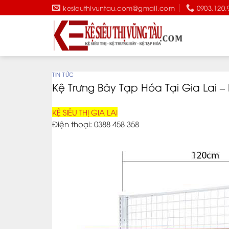
Skip
kesieuthivuntau.com@gmail.com
0903.120.
to
content
TIN TỨC
Kệ Trưng Bày Tạp Hóa Tại Gia Lai 
KỆ SIÊU THỊ GIA LAI
Điện thoại: 0388 458 358