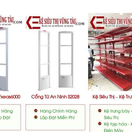
Fxeas6000
Cổng Từ An Ninh S2028
Kệ Siêu Thị – Kệ Tr
h Hãng
Hàng Chính Hãng
Kệ trưng bày 
p Đặt
Lắp Đặt Miễn Phí
Siêu Thị
Kệ tạp hóa - 
Điện Máy