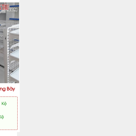
ưng Bày
- Kệ
Kệ