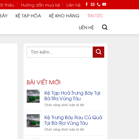
ới thiệu
Hướng dẫn mua kệ
Liên hệ
BÀY
KỆ TẠP HÓA
KỆ KHO HÀNG
TIN TỨC
LIÊN HỆ
BÀI VIẾT MỚI
Kệ Tạp Hoá Trưng Bày Tại
Bà Rĩa Vũng Tàu
ở
Chức năng bình luận bị tắt
Kệ
Tạp
Kệ Trưng Bày Rau Củ Quả
Hoá
Tại Bà Rịa Vũng Tàu
Trưng
ở
Chức năng bình luận bị tắt
Bày
Kệ
Tại