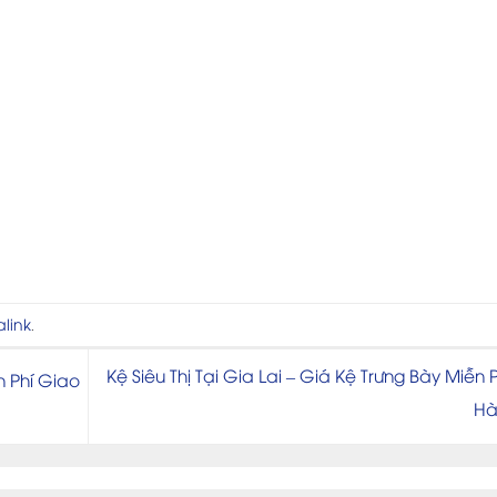
link
.
Kệ Siêu Thị Tại Gia Lai – Giá Kệ Trưng Bày Miễn 
n Phí Giao
H