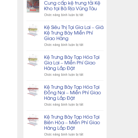
Trưng
Bà
Cung cấp kệ trung tải Kệ
Bày
Rĩa
Kho tại Bà Rịa Vũng Tàu
Rau
Vũng
ở
Chức năng bình luận bị tắt
Củ
Tàu
Cung
Quả
cấp
Tại
Kệ Siêu Thị Tại Gia Lai – Giá
kệ
Bà
Kệ Trưng Bày Miễn Phí
trung
Rịa
Giao Hàng
tải
Vũng
Kệ
Tàu
ở
Chức năng bình luận bị tắt
Kho
Kệ
tại
Siêu
Kệ Trưng Bày Tạp Hóa Tại
Bà
Thị
Gia Lai – Miễn Phí Giao
Rịa
Tại
Hàng Lắp Đặt
Vũng
Gia
Tàu
Lai
ở
Chức năng bình luận bị tắt
–
Kệ
Giá
Trưng
Kệ Trưng Bày Tạp Hóa Tại
Kệ
Bày
Đồng Nai – Miễn Phí Giao
Trưng
Tạp
Hàng Lắp Đặt
Bày
Hóa
Miễn
Tại
ở
Chức năng bình luận bị tắt
Phí
Gia
Kệ
Giao
Lai
Trưng
Kệ Trưng Bày Tạp Hóa Tại
Hàng
–
Bày
Biên Hòa – Miễn Phí Giao
Miễn
Tạp
Hàng Lắp Đặt
Phí
Hóa
Giao
Tại
ở
Chức năng bình luận bị tắt