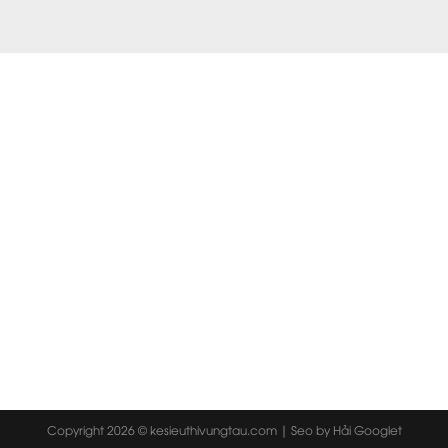
Copyright 2026 ©
kesieuthivungtau.com
|
Seo by Hải Googlet